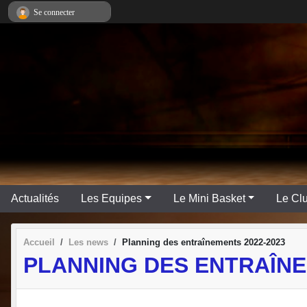
Panneau de gestion des cookies
Se connecter
Actualités
Les Equipes
Le Mini Basket
Le Cl
Accueil
Les news
Planning des entraînements 2022-2023
PLANNING DES ENTRAÎNE